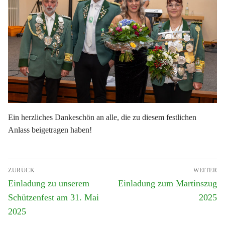
Ein herzliches Dankeschön an alle, die zu diesem festlichen
Anlass beigetragen haben!
Beitragsnavigation
ZURÜCK
WEITER
Vorheriger
Nächster
Einladung zu unserem
Einladung zum Martinszug
Beitrag:
Beitrag:
Schützenfest am 31. Mai
2025
2025