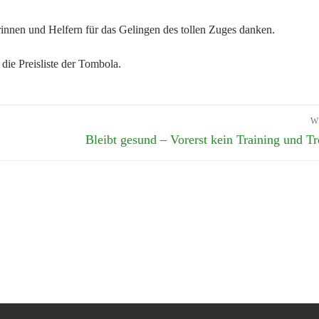
rinnen und Helfern für das Gelingen des tollen Zuges danken.
ie Preisliste der Tombola.
W
Nächster
Bleibt gesund – Vorerst kein Training und Tr
Beitrag: